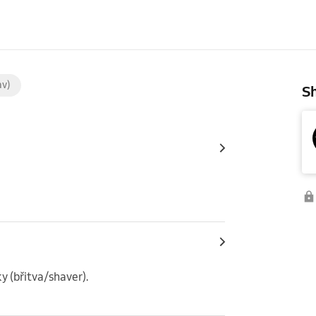
av)
Sh
ky (břitva/shaver).