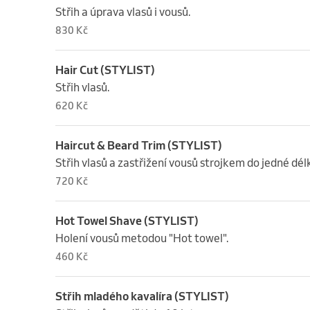
Střih a úprava vlasů i vousů.
830 Kč
Hair Cut (STYLIST)
Střih vlasů.
620 Kč
Haircut & Beard Trim (STYLIST)
Střih vlasů a zastřižení vousů strojkem do jedné dél
720 Kč
Hot Towel Shave (STYLIST)
Holení vousů metodou "Hot towel".
460 Kč
Střih mladého kavalíra (STYLIST)