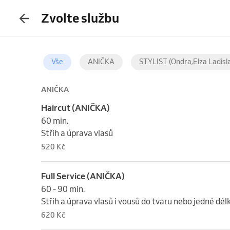
Zvolte službu
Vše
ANIČKA
STYLIST (Ondra,Elza Ladisl
ANIČKA
Haircut (ANIČKA)
60 min.

Střih a úprava vlasů
520 Kč
Full Service (ANIČKA)
60 - 90 min.

Střih a úprava vlasů i vousů do tvaru nebo jedné dél
620 Kč