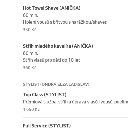
Hot Towel Shave (ANIČKA)
60 min. 

Holení vousů s břitvou s narážkou/shaver.
350 Kč
Střih mladého kavalíra (ANIČKA)
60 min. 

Střih vlasů pro děti do 10 let
360 Kč
STYLIST (ONDRA,ELZA LADISLAV)
Top Class (STYLIST)
Prémiová služba, střih a úprava vlasů i vousů, peelin
1 650 Kč
Full Service (STYLIST)