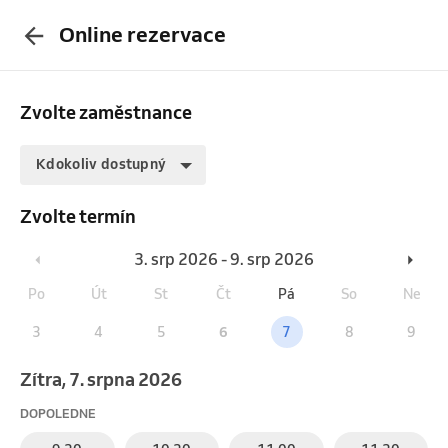
Online rezervace
Zvolte zaměstnance
Kdokoliv dostupný
Zvolte termín
3. srp 2026 - 9. srp 2026
Po
Út
St
Čt
Pá
So
Ne
3
4
5
6
7
8
9
Zítra, 7. srpna 2026
DOPOLEDNE