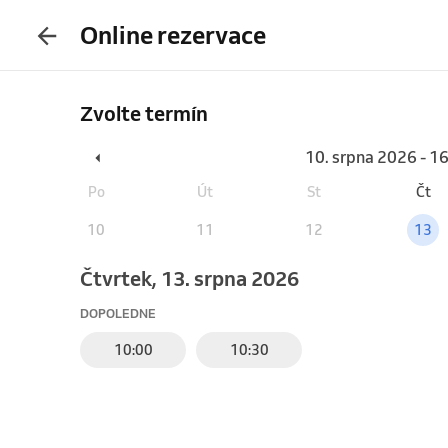
Online rezervace
Zvolte termín
10. srpna 2026 - 1
Po
Út
St
Čt
10
11
12
13
čtvrtek, 13. srpna 2026
DOPOLEDNE
10:00
10:30