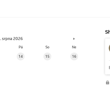
Sh
6. srpna 2026
Pá
So
Ne
14
15
16