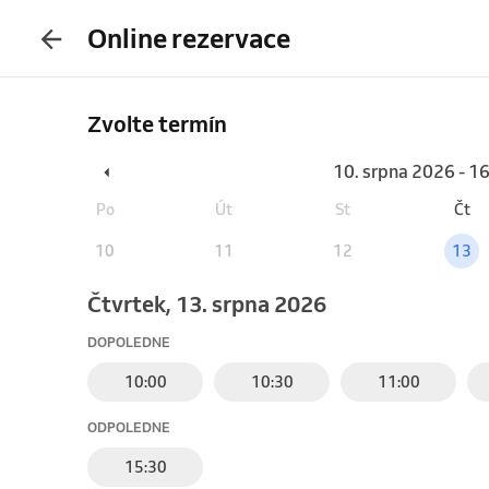
Online rezervace
Zvolte termín
10. srpna 2026 - 1
Po
Út
St
Čt
10
11
12
13
čtvrtek, 13. srpna 2026
DOPOLEDNE
10:00
10:30
11:00
ODPOLEDNE
15:30