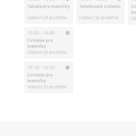
Tabata pre mamičky
Tehotenské cvičenie
Cv
m
Událost již proběhla
Událost již proběhla
Ud
15:00
-
16:00
Cvičenie pre
mamičky
Událost již proběhla
15:30
-
16:30
Cvičenie pre
mamičky
Událost již proběhla