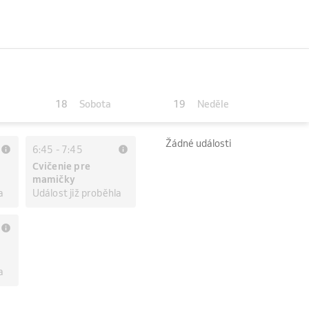
18
19
Sobota
Neděle
Žádné události
6:45
-
7:45
Cvičenie pre
mamičky
a
Událost již proběhla
a