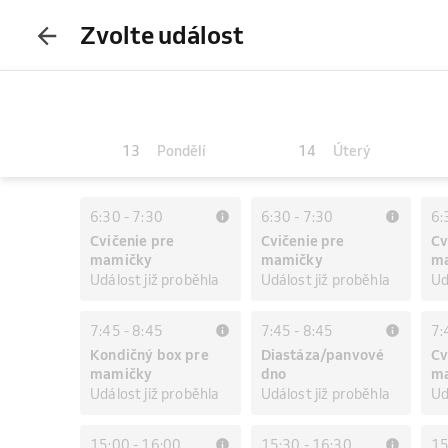
Zvolte událost
13
14
Pondělí
Úterý
6:30
-
7:30
6:30
-
7:30
6:
Cvičenie pre
Cvičenie pre
Cv
mamičky
mamičky
m
Událost již proběhla
Událost již proběhla
Ud
7:45
-
8:45
7:45
-
8:45
7:
Kondičný box pre
Diastáza/panvové
Cv
mamičky
dno
m
Událost již proběhla
Událost již proběhla
Ud
15:00
-
16:00
15:30
-
16:30
15