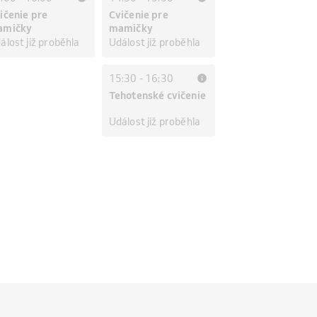
ičenie pre
Cvičenie pre
amičky
mamičky
álost již proběhla
Událost již proběhla
15:30
-
16:30
Tehotenské cvičenie
Událost již proběhla