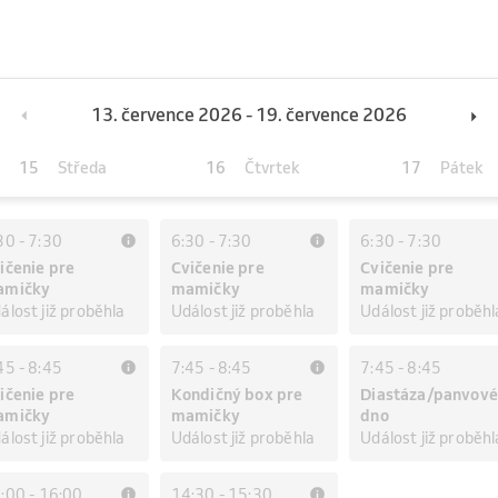
13. července 2026 - 19. července 2026
15
16
17
Středa
Čtvrtek
Pátek
30
-
7:30
6:30
-
7:30
6:30
-
7:30
ičenie pre
Cvičenie pre
Cvičenie pre
amičky
mamičky
mamičky
álost již proběhla
Událost již proběhla
Událost již proběhl
45
-
8:45
7:45
-
8:45
7:45
-
8:45
ičenie pre
Kondičný box pre
Diastáza/panvové
amičky
mamičky
dno
álost již proběhla
Událost již proběhla
Událost již proběhl
:00
-
16:00
14:30
-
15:30