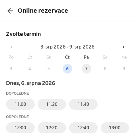
Online rezervace
Zvolte termín
3. srp 2026 - 9. srp 2026
Po
Út
St
Čt
Pá
So
Ne
3
4
5
6
7
8
9
Dnes, 6. srpna 2026
DOPOLEDNE
11:00
11:20
11:40
ODPOLEDNE
12:00
12:20
12:40
13:00