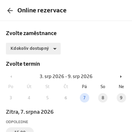
Online rezervace
Zvolte zaměstnance
Kdokoliv dostupný
Zvolte termín
3. srp 2026 - 9. srp 2026
Po
Út
St
Čt
Pá
So
Ne
3
4
5
6
7
8
9
Zítra, 7. srpna 2026
ODPOLEDNE