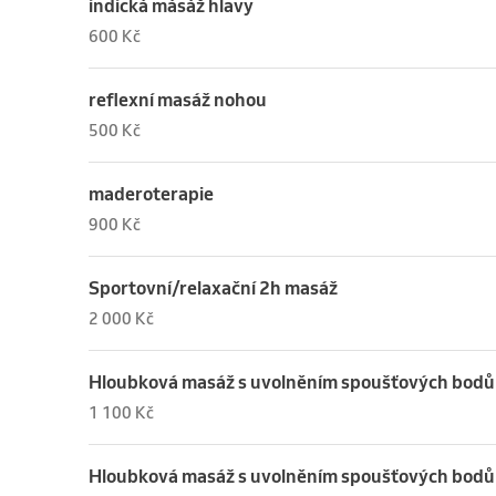
indická másáž hlavy
600 Kč
reflexní masáž nohou
500 Kč
maderoterapie
900 Kč
Sportovní/relaxační 2h masáž
2 000 Kč
Hloubková masáž s uvolněním spoušťových bodů
1 100 Kč
Hloubková masáž s uvolněním spoušťových bodů