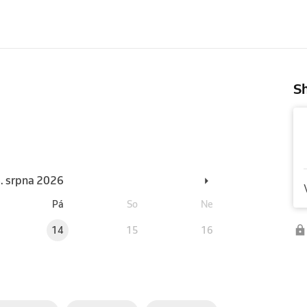
Sh
6. srpna 2026
Pá
So
Ne
14
15
16