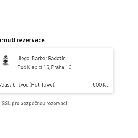
rnutí rezervace
Illegal Barber Radotín
Pod Klapicí 16, Praha 16
Vousy břitvou (Hot Towel)
600 Kč
SSL pro bezpečnou rezervaci