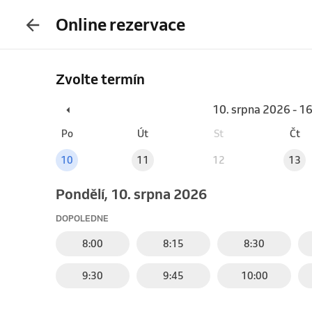
Online rezervace
Zvolte termín
10. srpna 2026 - 1
Po
Út
St
Čt
10
11
12
13
pondělí, 10. srpna 2026
DOPOLEDNE
8:00
8:15
8:30
9:30
9:45
10:00