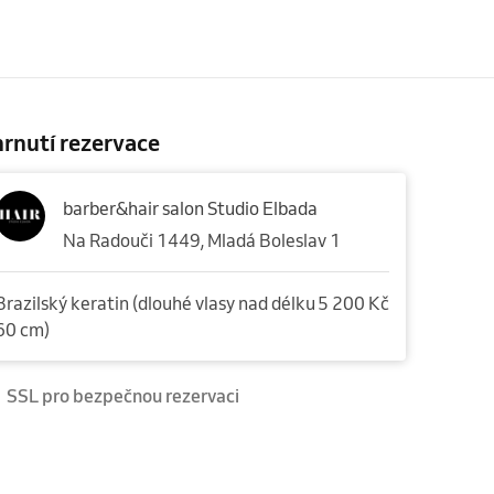
rnutí rezervace
barber&hair salon Studio Elbada
Na Radouči 1449, Mladá Boleslav 1
Brazilský keratin (dlouhé vlasy nad délku
5 200 Kč
60 cm)
SSL pro bezpečnou rezervaci