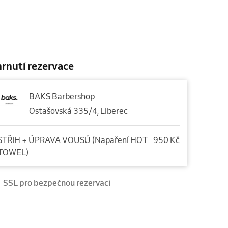
rnutí rezervace
BAKS Barbershop
Ostašovská 335/4, Liberec
STŘIH + ÚPRAVA VOUSŮ (Napaření HOT
950 Kč
TOWEL)
SSL pro bezpečnou rezervaci