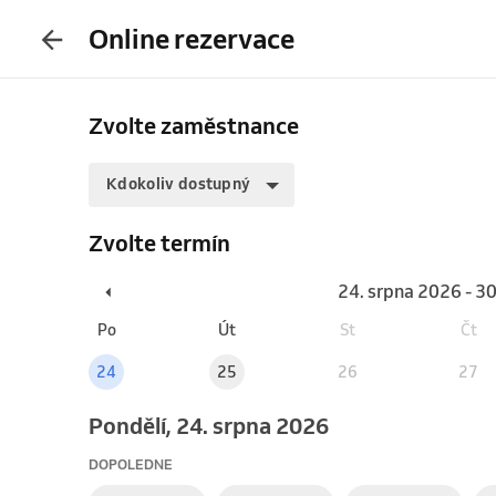
Online rezervace
Zvolte zaměstnance
Kdokoliv dostupný
Zvolte termín
24. srpna 2026 - 3
Po
Út
St
Čt
24
25
26
27
pondělí, 24. srpna 2026
DOPOLEDNE