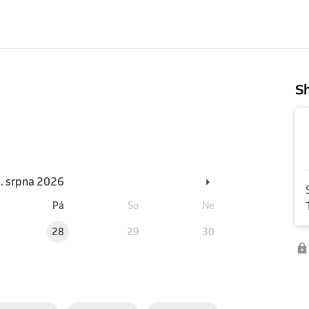
Sh
0. srpna 2026
Pá
So
Ne
28
29
30