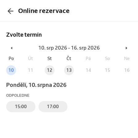
Online rezervace
Zvolte termín
10. srp 2026 - 16. srp 2026
Po
Út
St
Čt
Pá
So
Ne
10
11
12
13
14
15
16
pondělí, 10. srpna 2026
ODPOLEDNE
15:00
17:00