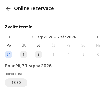
Online rezervace
Zvolte termín
31. srp 2026 - 6. zář 2026
Po
Út
St
Čt
Pá
So
Ne
31
1
2
3
4
5
6
pondělí, 31. srpna 2026
ODPOLEDNE
13:30