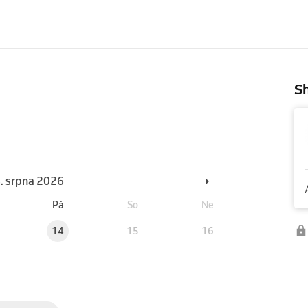
Sh
6. srpna 2026
Pá
So
Ne
14
15
16