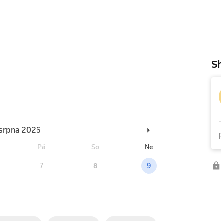
Sh
. srpna 2026
Pá
So
Ne
7
8
9