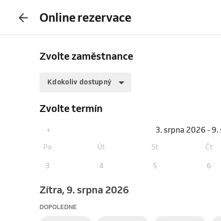
Online rezervace
Zvolte zaměstnance
Kdokoliv dostupný
Zvolte termín
3. srpna 2026 - 9
Po
Út
St
Čt
3
4
5
6
Zítra, 9. srpna 2026
DOPOLEDNE