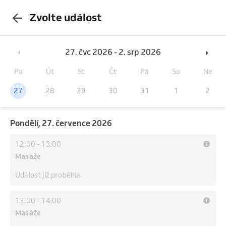
Zvolte událost
27. čvc 2026 - 2. srp 2026
Po
Út
St
Čt
Pá
So
Ne
27
28
29
30
31
1
2
pondělí, 27. července 2026
12:00
-
13:00
Masáže
Událost již proběhla
13:00
-
14:00
Masáže