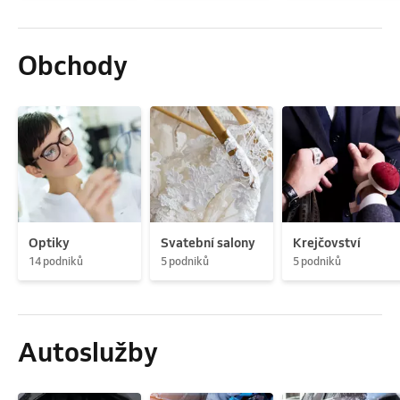
Obchody
Optiky
Svatební salony
Krejčovství
14 podniků
5 podniků
5 podniků
Autoslužby