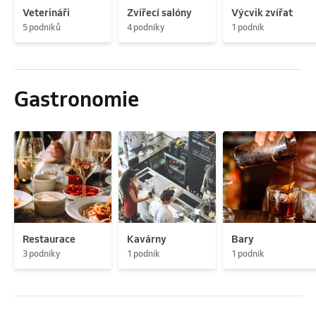
Veterináři
Zvířecí salóny
Výcvik zvířat
5 podniků
4 podniky
1 podnik
Gastronomie
Restaurace
Kavárny
Bary
3 podniky
1 podnik
1 podnik