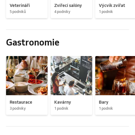
Veterináři
Zvířecí salóny
Výcvik zvířat
5 podniků
4 podniky
1 podnik
Gastronomie
Restaurace
Kavárny
Bary
3 podniky
1 podnik
1 podnik