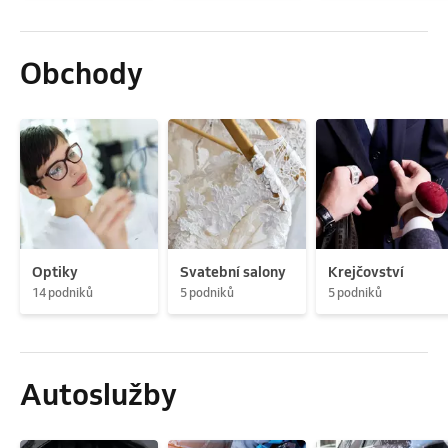
Obchody
Optiky
Svatební salony
Krejčovství
14 podniků
5 podniků
5 podniků
Autoslužby