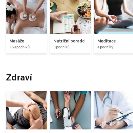
Masáže
Nutriční poradci
Meditace
168 podniků
5 podniků
4 podniky
Zdraví