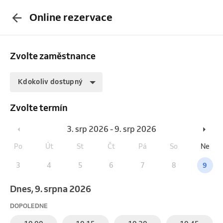
Online rezervace
Zvolte zaměstnance
Kdokoliv dostupný
Zvolte termín
3. srp 2026 - 9. srp 2026
Po
Út
St
Čt
Pá
So
Ne
3
4
5
6
7
8
9
Dnes, 9. srpna 2026
DOPOLEDNE