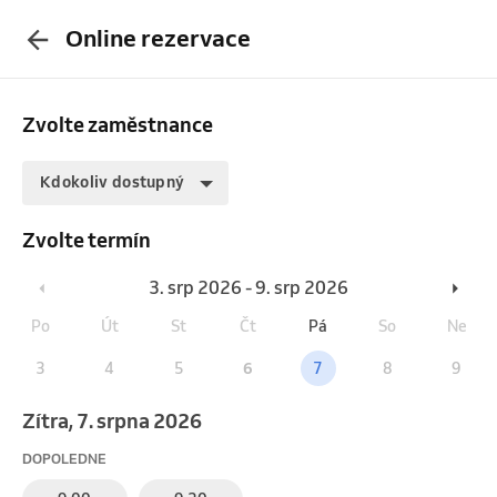
Online rezervace
Zvolte zaměstnance
Kdokoliv dostupný
Zvolte termín
3. srp 2026 - 9. srp 2026
Po
Út
St
Čt
Pá
So
Ne
3
4
5
6
7
8
9
Zítra, 7. srpna 2026
DOPOLEDNE