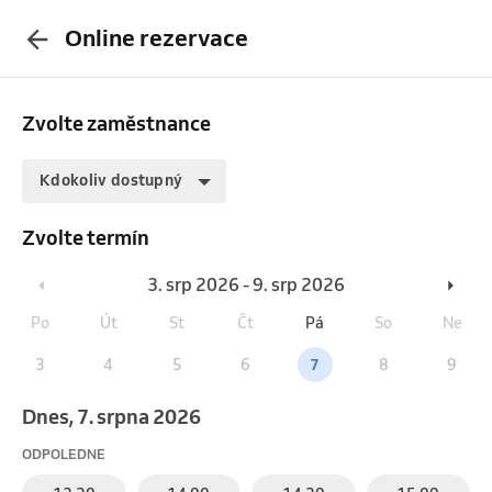
Online rezervace
Zvolte zaměstnance
Kdokoliv dostupný
Zvolte termín
3. srp 2026 - 9. srp 2026
Po
Út
St
Čt
Pá
So
Ne
3
4
5
6
7
8
9
Dnes, 7. srpna 2026
ODPOLEDNE